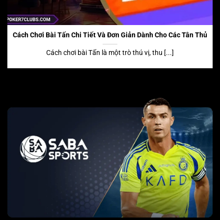
Cách Chơi Bài Tấn Chi Tiết Và Đơn Giản Dành Cho Các Tân Thủ
Cách chơi bài Tấn là một trò thú vị, thu [...]