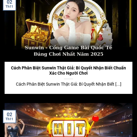
02
Th11
Cách Phân Biệt Sunwin Thật Giả: Bí Quyết Nhận Biết Chuẩn
Xác Cho Người Chơi
Cách Phân Biệt Sunwin Thật Giả: Bí Quyết Nhận Biết [...]
02
Th11