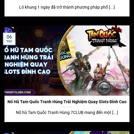
Lô khung 1 ngày đã trở thành phương pháp phổ [...]
06
Th5
Nổ Hũ Tam Quốc Tranh Hùng Trải Nghiệm Quay Slots Đỉnh Cao
Nổ hũ Tam Quốc Tranh Hùng 7CLUB mang đến một [...]