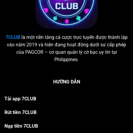
7CLUB
là một nền tảng cá cược trực tuyến được thành lập
vào năm 2019 và hiện đang hoạt động dưới sự cấp phép
của PAGCOR – cơ quan quản lý cờ bạc uy tín tại
Philippines.
HƯỚNG DẪN
Tải app 7CLUB
Rút tiền 7CLUB
Nạp tiền 7CLUB