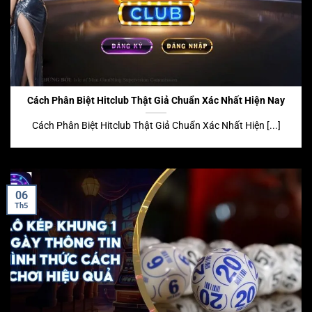
Cách Phân Biệt Hitclub Thật Giả Chuẩn Xác Nhất Hiện Nay
Cách Phân Biệt Hitclub Thật Giả Chuẩn Xác Nhất Hiện [...]
06
Th5