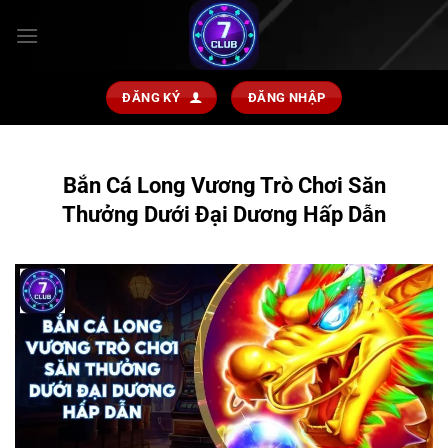
ĐĂNG KÝ
ĐĂNG NHẬP
Bắn Cá Long Vương Trò Chơi Săn
Thưởng Dưới Đại Dương Hấp Dẫn