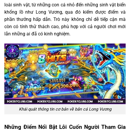
loài sinh vật, từ những con cá nhỏ đến những sinh vật biển
khổng lồ như Long Vương, qua đó kiếm được điểm và
phần thưởng hấp dẫn. Trò này không chỉ dễ tiếp cận mà
còn có tính thử thách cao, phù hợp với cả người chơi mới
lẫn những ai đã có kinh nghiệm.
Khái quát thông tin cơ bản về bắn cá Long Vương
Những Điểm Nổi Bật Lôi Cuốn Người Tham Gia