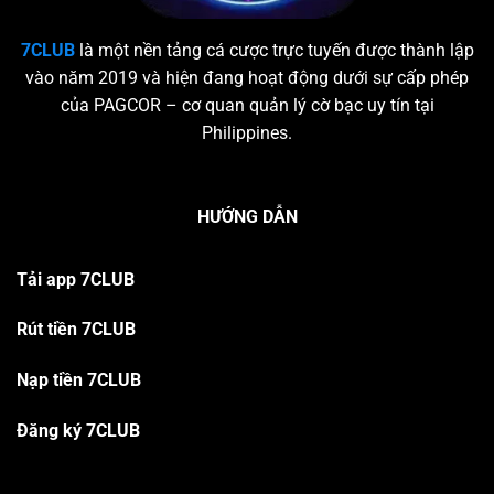
7CLUB
là một nền tảng cá cược trực tuyến được thành lập
vào năm 2019 và hiện đang hoạt động dưới sự cấp phép
của PAGCOR – cơ quan quản lý cờ bạc uy tín tại
Philippines.
HƯỚNG DẪN
Tải app 7CLUB
Rút tiền 7CLUB
Nạp tiền 7CLUB
Đăng ký 7CLUB