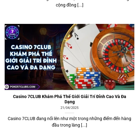
cộng đồng [...]
Casino 7CLUB Khám Phá Thế Giới Giải Trí Đỉnh Cao Và Đa
Dạng
21/04/2025
Casino 7CLUB đang nổi lên như một trong những điểm đến hàng
đầu trong làng [...]