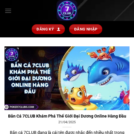
ĐĂNG KÝ
ĐĂNG NHẬP
Bắn Cá 7CLUB Khám Phá Thế Giới Đại Dương Online Hàng Đầu
21/04/2025
Bắn cá 7CLUB đang là cái tên được nhắc đến nhiều nhất trong