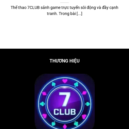
Thể thao 7CLUB sảnh game trực tuyến sôi động và đầy cạnh
tranh. Trong bài [...]
THƯƠNG HIỆU