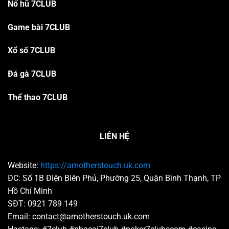
Nổ hũ 7CLUB
Game bài 7CLUB
Xổ số 7CLUB
Đá gà 7CLUB
Thể thao 7CLUB
LIÊN HỆ
Website:
https://amotherstouch.uk.com
ĐC: Số 1B Điện Biên Phủ, Phường 25, Quận Bình Thạnh, TP
Hồ Chí Minh
SĐT: 0921 789 149
Email:
contact@amotherstouch.uk.com