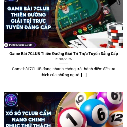
Game Bài 7CLUB Thiên Đường Giải Trí Trực Tuyến Đẳng Cấp
21/04/2025
Game bài 7CLUB đang nhanh chóng trở thành điểm đến ưa
thích của những người [...]