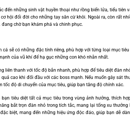
c đến những sinh vật huyền thoại như rồng biển lửa, tiểu tiên và
 hội đổi đời cho những tay săn cừ khôi. Ngoài ra, còn rất nhi
n… đang chờ bạn khám phá và chinh phục.
ên cá sẽ có những đặc tính riêng, phù hợp với từng loại mục tiê
 mạnh của vũ khí để hạ gục những con khó nhằn nhất.
ng liên thanh với tốc độ bắn nhanh, phù hợp để tiêu diệt đàn n
u quả cao khi đối đầu với các boss mạnh. Nếu muốn gây sát th
m tốc độ di chuyển của mục tiêu, giúp bạn tăng độ chính xác.
bạn tiêu diệt tất cả mục tiêu trong vùng ảnh hưởng, thích hợ
ăng bắt trọn đàn nhỏ trong tích tắc, mang lại tổng xu thưởng 
í đặc biệt, mang đến những hiệu ứng độc đáo, giúp bạn dễ dà