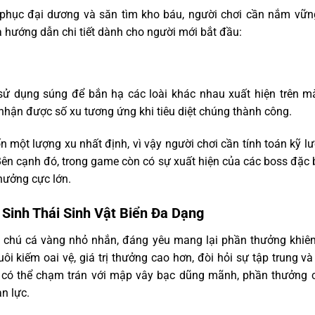
 phục đại dương và săn tìm kho báu, người chơi cần nắm vững
à hướng dẫn chi tiết dành cho người mới bắt đầu:
ử dụng súng để bắn hạ các loài khác nhau xuất hiện trên màn
nhận được số xu tương ứng khi tiêu diệt chúng thành công.
ốn một lượng xu nhất định, vì vậy người chơi cần tính toán kỹ 
 Bên cạnh đó, trong game còn có sự xuất hiện của các boss đặc 
hưởng cực lớn.
 Sinh Thái Sinh Vật Biển Đa Dạng
 chú cá vàng nhỏ nhắn, đáng yêu mang lại phần thưởng khiê
uôi kiếm oai vệ, giá trị thưởng cao hơn, đòi hỏi sự tập trung 
có thể chạm trán với mập vây bạc dũng mãnh, phần thưởng ch
n lực.