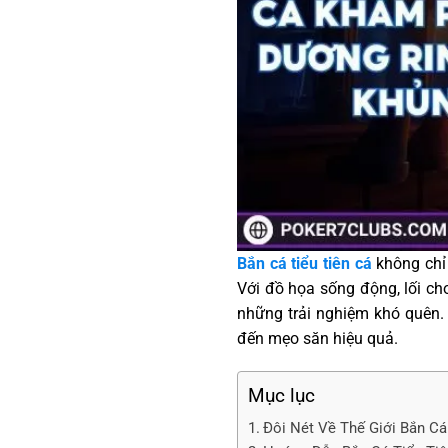
Bắn cá tiểu tiên cá
không chỉ 
Với đồ họa sống động, lối ch
những trải nghiệm khó quên. 
đến mẹo săn hiệu quả.
Mục lục
Đôi Nét Về Thế Giới Bắn Cá