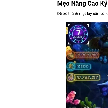
Mẹo Nâng Cao Kỹ 
Để trở thành một tay săn cừ 