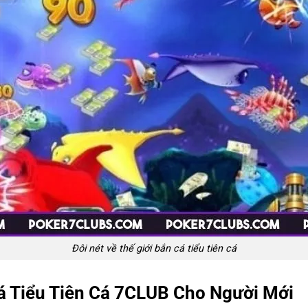
Đôi nét về thế giới bắn cá tiểu tiên cá
 Tiểu Tiên Cá 7CLUB Cho Người Mới