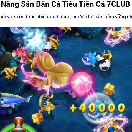
Năng Săn Bắn Cá Tiểu Tiên Cá 7CLUB
khôi và kiếm được nhiều xu thưởng, người chơi cần nắm vững n