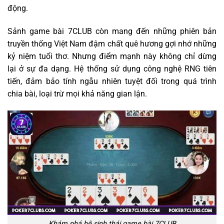
động.
Sảnh game bài 7CLUB còn mang đến những phiên bản
truyền thống Việt Nam đậm chất quê hương gợi nhớ những
kỷ niệm tuổi thơ. Nhưng điểm mạnh này không chỉ dừng
lại ở sự đa dạng. Hệ thống sử dụng công nghệ RNG tiên
tiến, đảm bảo tính ngẫu nhiên tuyệt đối trong quá trình
chia bài, loại trừ mọi khả năng gian lận.
Khám phá hệ sinh thái game bài 7CLUB