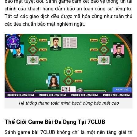
bảo mật tuyệt đối. Sảnh game cam kết bảo vệ thông tin tài
chính của khách hàng đảm bảo an toàn cùng sự riêng tư.
Tất cả các giao dịch đều được mã hóa cũng như tuân thủ
các tiêu chuẩn bảo mật nghiêm ngặt.
Hệ thống thanh toán minh bạch cùng bảo mật cao
Thế Giới Game Bài Đa Dạng Tại 7CLUB
Sảnh game bài 7CLUB không chỉ là một nền tảng giải trí