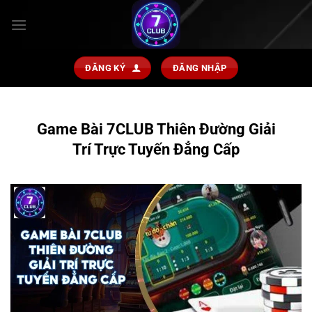
ĐĂNG KÝ
ĐĂNG NHẬP
Game Bài 7CLUB Thiên Đường Giải
Trí Trực Tuyến Đẳng Cấp