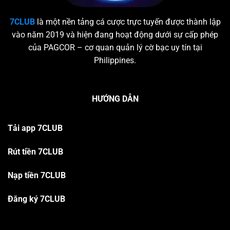
7CLUB
là một nền tảng cá cược trực tuyến được thành lập
vào năm 2019 và hiện đang hoạt động dưới sự cấp phép
của PAGCOR – cơ quan quản lý cờ bạc uy tín tại
Philippines.
HƯỚNG DẪN
Tải app 7CLUB
Rút tiền 7CLUB
Nạp tiền 7CLUB
Đăng ký 7CLUB