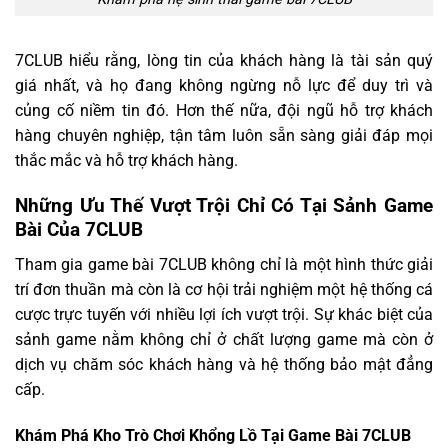
7CLUB hiểu rằng, lòng tin của khách hàng là tài sản quý
giá nhất, và họ đang không ngừng nỗ lực để duy trì và
củng cố niềm tin đó. Hơn thế nữa, đội ngũ hỗ trợ khách
hàng chuyên nghiệp, tận tâm luôn sẵn sàng giải đáp mọi
thắc mắc và hỗ trợ khách hàng.
Những Ưu Thế Vượt Trội Chỉ Có Tại Sảnh Game
Bài Của 7CLUB
Tham gia game bài 7CLUB không chỉ là một hình thức giải
trí đơn thuần mà còn là cơ hội trải nghiệm một hệ thống cá
cược trực tuyến với nhiều lợi ích vượt trội. Sự khác biệt của
sảnh game nằm không chỉ ở chất lượng game mà còn ở
dịch vụ chăm sóc khách hàng và hệ thống bảo mật đẳng
cấp.
Khám Phá Kho Trò Chơi Khổng Lồ Tại Game Bài 7CLUB