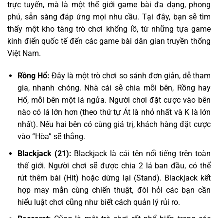
trực tuyến, mà là một thế giới game bài đa dạng, phong
phú, sẵn sàng đáp ứng mọi nhu cầu. Tại đây, bạn sẽ tìm
thấy một kho tàng trò chơi khổng lồ, từ những tựa game
kinh điển quốc tế đến các game bài dân gian truyền thống
Việt Nam.
Rồng Hổ:
Đây là một trò chơi so sánh đơn giản, dễ tham
gia, nhanh chóng. Nhà cái sẽ chia mỗi bên, Rồng hay
Hổ, mỗi bên một lá ngửa. Người chơi đặt cược vào bên
nào có lá lớn hơn (theo thứ tự Át là nhỏ nhất và K là lớn
nhất). Nếu hai bên có cùng giá trị, khách hàng đặt cược
vào “Hòa” sẽ thắng.
Blackjack (21):
Blackjack là cái tên nổi tiếng trên toàn
thế giới. Người chơi sẽ được chia 2 lá ban đầu, có thể
rút thêm bài (Hit) hoặc dừng lại (Stand). Blackjack kết
hợp may mắn cùng chiến thuật, đòi hỏi các bạn cần
hiểu luật chơi cũng như biết cách quản lý rủi ro.