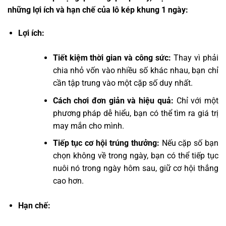
những lợi ích và hạn chế của lô kép khung 1 ngày:
Lợi ích:
Tiết kiệm thời gian và công sức:
Thay vì phải
chia nhỏ vốn vào nhiều số khác nhau, bạn chỉ
cần tập trung vào một cặp số duy nhất.
Cách chơi đơn giản và hiệu quả:
Chỉ với một
phương pháp dễ hiểu, bạn có thể tìm ra giá trị
may mắn cho mình.
Tiếp tục cơ hội trúng thưởng:
Nếu cặp số bạn
chọn không về trong ngày, bạn có thể tiếp tục
nuôi nó trong ngày hôm sau, giữ cơ hội thắng
cao hơn.
Hạn chế: