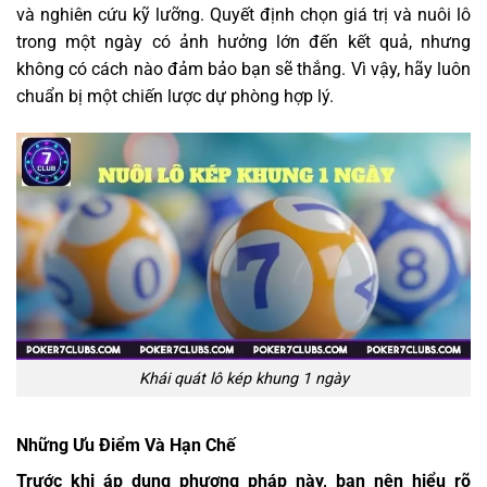
và nghiên cứu kỹ lưỡng. Quyết định chọn giá trị và nuôi lô
trong một ngày có ảnh hưởng lớn đến kết quả, nhưng
không có cách nào đảm bảo bạn sẽ thắng. Vì vậy, hãy luôn
chuẩn bị một chiến lược dự phòng hợp lý.
Khái quát lô kép khung 1 ngày
Những Ưu Điểm Và Hạn Chế
Trước khi áp dụng phương pháp này, bạn nên hiểu rõ