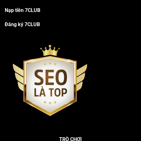
Nạp tiền 7CLUB
Đăng ký 7CLUB
TRÒ CHƠI