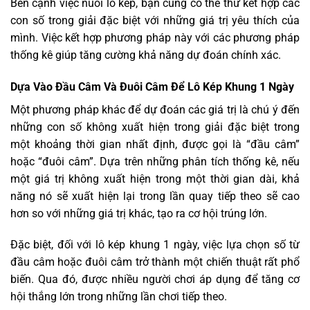
Bên cạnh việc nuôi lô kép, bạn cũng có thể thử kết hợp các
con số trong giải đặc biệt với những giá trị yêu thích của
mình. Việc kết hợp phương pháp này với các phương pháp
thống kê giúp tăng cường khả năng dự đoán chính xác.
Dựa Vào Đầu Câm Và Đuôi Câm Để Lô Kép Khung 1 Ngày
Một phương pháp khác để dự đoán các giá trị là chú ý đến
những con số không xuất hiện trong giải đặc biệt trong
một khoảng thời gian nhất định, được gọi là “đầu câm”
hoặc “đuôi câm”. Dựa trên những phân tích thống kê, nếu
một giá trị không xuất hiện trong một thời gian dài, khả
năng nó sẽ xuất hiện lại trong lần quay tiếp theo sẽ cao
hơn so với những giá trị khác, tạo ra cơ hội trúng lớn.
Đặc biệt, đối với lô kép khung 1 ngày, việc lựa chọn số từ
đầu câm hoặc đuôi câm trở thành một chiến thuật rất phổ
biến. Qua đó, được nhiều người chơi áp dụng để tăng cơ
hội thắng lớn trong những lần chơi tiếp theo.