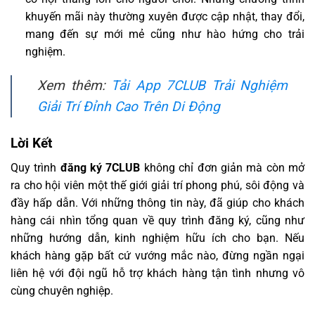
khuyến mãi này thường xuyên được cập nhật, thay đổi,
mang đến sự mới mẻ cũng như hào hứng cho trải
nghiệm.
Xem thêm:
Tải App 7CLUB Trải Nghiệm
Giải Trí Đỉnh Cao Trên Di Động
Lời Kết
Quy trình
đăng ký 7CLUB
không chỉ đơn giản mà còn mở
ra cho hội viên một thế giới giải trí phong phú, sôi động và
đầy hấp dẫn. Với những thông tin này, đã giúp cho khách
hàng cái nhìn tổng quan về quy trình đăng ký, cũng như
những hướng dẫn, kinh nghiệm hữu ích cho bạn. Nếu
khách hàng gặp bất cứ vướng mắc nào, đừng ngần ngại
liên hệ với đội ngũ hỗ trợ khách hàng tận tình nhưng vô
cùng chuyên nghiệp.