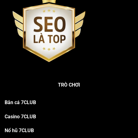
TRÒ CHƠI
Bắn cá 7CLUB
Casino 7CLUB
Nổ hũ 7CLUB