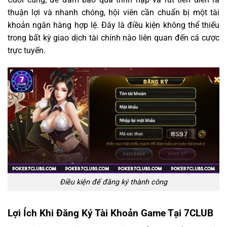
thuận lợi và nhanh chóng, hội viên cần chuẩn bị một tài
khoản ngân hàng hợp lệ. Đây là điều kiện không thể thiếu
trong bất kỳ giao dịch tài chính nào liên quan đến cá cược
trực tuyến.
Điều kiện để đăng ký thành công
Lợi Ích Khi Đăng Ký Tài Khoản Game Tại 7CLUB