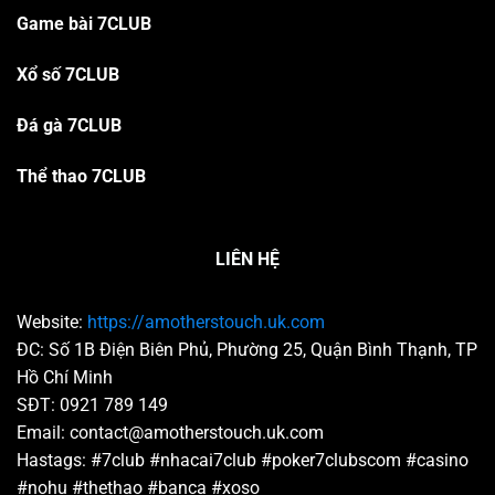
Game bài 7CLUB
Xổ số 7CLUB
Đá gà 7CLUB
Thể thao 7CLUB
LIÊN HỆ
Website:
https://amotherstouch.uk.com
ĐC: Số 1B Điện Biên Phủ, Phường 25, Quận Bình Thạnh, TP
Hồ Chí Minh
SĐT: 0921 789 149
Email:
contact@amotherstouch.uk.com
Hastags: #7club #nhacai7club #poker7clubscom #casino
#nohu #thethao #banca #xoso