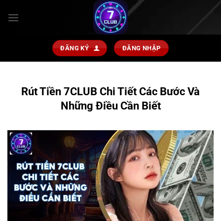
ĐĂNG KÝ
ĐĂNG NHẬP
Rút Tiền 7CLUB Chi Tiết Các Bước Và
Những Điều Cần Biết