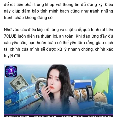
để rút tiền phải trùng khớp với thông tin đã đăng ký. Điều
này giúp đảm bảo tính minh bạch cũng như tránh những
tranh chấp không đáng có.
Nhờ vào các điều kiện rõ ràng và chặt chẽ, quá trình rút tiền
7CLUB luôn diễn ra thuận lợi, an toàn. Khi đáp ứng đầy đủ
các yêu cầu, bạn hoàn toàn có thể yên tâm rằng giao dịch
tài chính của mình sẽ được xử lý nhanh chóng, chính xác
tuyệt đối.