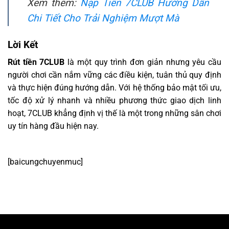
Xem thêm:
Nạp Tiền 7CLUB Hướng Dẫn
Chi Tiết Cho Trải Nghiệm Mượt Mà
Lời Kết
Rút tiền 7CLUB
là một quy trình đơn giản nhưng yêu cầu
người chơi cần nắm vững các điều kiện, tuân thủ quy định
và thực hiện đúng hướng dẫn. Với hệ thống bảo mật tối ưu,
tốc độ xử lý nhanh và nhiều phương thức giao dịch linh
hoạt, 7CLUB khẳng định vị thế là một trong những sân chơi
uy tín hàng đầu hiện nay.
[baicungchuyenmuc]