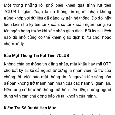
Một trong những lỗi phổ biến khiến quá trình rút tiền
7CLUB bị gián đoạn là do thông tin người nhận không
trùng khớp với dữ liệu đã đăng ký trên hệ thống. Do đó, hãy
luôn kiểm tra kỹ tên tài khoản, số tài khoản ngân hàng, và
tên ngân hàng trước khi xác nhận giao dịch. Bất kỳ sai lệch
nào dù nhỏ cũng có thể khiến giao dịch bị từ chối hoặc
chậm xử lý.
Bảo Mật Thông Tin Rút Tiền 7CLUB
Không chia sẻ thông tin đăng nhập, mật khẩu hay mã OTP
cho bất kỳ ai, kể cả người tự xưng là nhân viên hỗ trợ của
chúng tôi. Việc bảo mật thông tin là nguyên tắc sống còn
để bạn không trở thành nạn nhân của các hành vi gian lận.
Nền tảng sở hữu hệ thống mã hóa tiên tiến, nhưng người
dùng vẫn cần chủ động bảo vệ tài khoản của mình.
Kiểm Tra Số Dư Và Hạn Mức