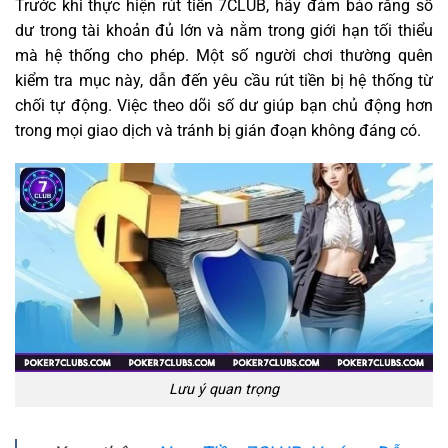
Trước khi thực hiện rút tiền 7CLUB, hãy đảm bảo rằng số
dư trong tài khoản đủ lớn và nằm trong giới hạn tối thiểu
mà hệ thống cho phép. Một số người chơi thường quên
kiểm tra mục này, dẫn đến yêu cầu rút tiền bị hệ thống từ
chối tự động. Việc theo dõi số dư giúp bạn chủ động hơn
trong mọi giao dịch và tránh bị gián đoạn không đáng có.
Lưu ý quan trọng