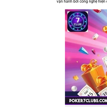
vận hành bởi công nghệ hiện 