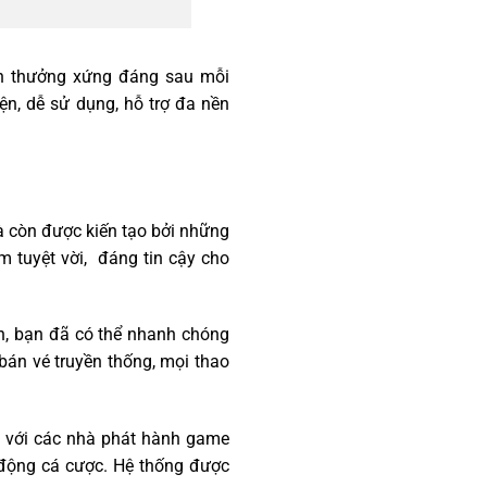
ần thưởng xứng đáng sau mỗi
ện, dễ sử dụng, hỗ trợ đa nền
à còn được kiến tạo bởi những
m tuyệt vời, đáng tin cậy cho
ản, bạn đã có thể nhanh chóng
bán vé truyền thống, mọi thao
ẽ với các nhà phát hành game
 động cá cược. Hệ thống được