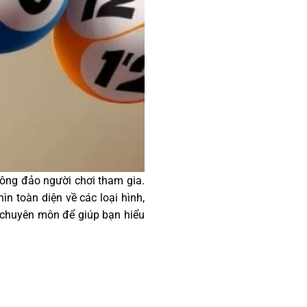
đông đảo người chơi tham gia.
n toàn diện về các loại hình,
c chuyên môn để giúp bạn hiểu