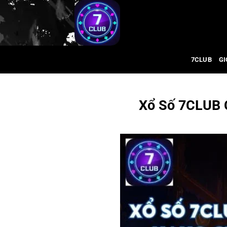
7CLUB
GI
Xổ Số 7CLUB 