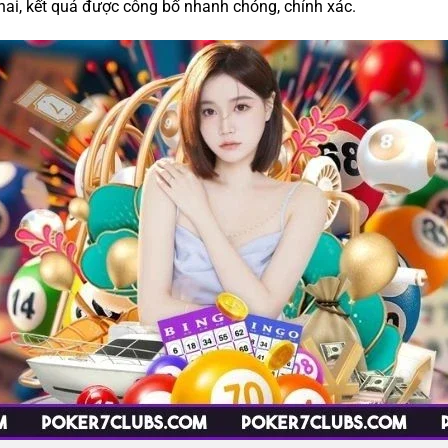
hai, kết quả được công bố nhanh chóng, chính xác.