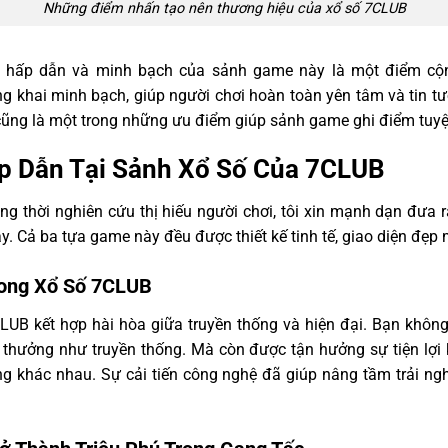
Những điểm nhấn tạo nên thương hiệu của xổ số 7CLUB
g hấp dẫn và minh bạch của sảnh game này là một điểm cộ
ng khai minh bạch, giúp người chơi hoàn toàn yên tâm và tin tư
 cũng là một trong những ưu điểm giúp sảnh game ghi điểm tuyệ
ấp Dẫn Tại Sảnh Xổ Số Của 7CLUB
g thời nghiên cứu thị hiếu người chơi, tôi xin mạnh dạn đưa
y. Cả ba tựa game này đều được thiết kế tinh tế, giao diện đẹp
rong Xổ Số 7CLUB
CLUB kết hợp hài hòa giữa truyền thống và hiện đại. Bạn không 
 thưởng như truyền thống. Mà còn được tận hưởng sự tiện lợi 
ảng khác nhau. Sự cải tiến công nghệ đã giúp nâng tầm trải 