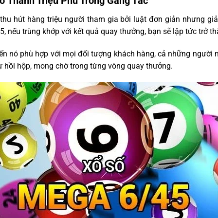
ở Thành Triệu Phú Trong Gang Tấc
u hút hàng triệu người tham gia bởi luật đơn giản nhưng giả
5, nếu trùng khớp với kết quả quay thưởng, bạn sẽ lập tức trở th
iến nó phù hợp với mọi đối tượng khách hàng, cả những người
 sự hồi hộp, mong chờ trong từng vòng quay thưởng.