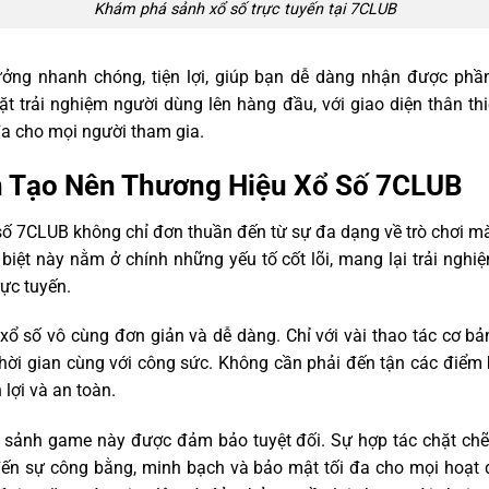
Khám phá sảnh xổ số trực tuyến tại 7CLUB
hưởng nhanh chóng, tiện lợi, giúp bạn dễ dàng nhận được ph
ặt trải nghiệm người dùng lên hàng đầu, với giao diện thân thi
 đa cho mọi người tham gia.
 Tạo Nên Thương Hiệu Xổ Số 7CLUB
ố 7CLUB không chỉ đơn thuần đến từ sự đa dạng về trò chơi m
biệt này nằm ở chính những yếu tố cốt lõi, mang lại trải nghiệ
ực tuyến.
xổ số vô cùng đơn giản và dễ dàng. Chỉ với vài thao tác cơ b
 thời gian cùng với công sức. Không cần phải đến tận các điểm 
n lợi và an toàn.
 sảnh game này được đảm bảo tuyệt đối. Sự hợp tác chặt ch
ến sự công bằng, minh bạch và bảo mật tối đa cho mọi hoạt